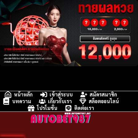
หน้าหลัก
เข้าสู่ระบบ
สมัครสมาชิก
บทความ
เกี่ยวกับเรา
สล็อตออนไลน์
โปรโมชั่น
ติดต่อเรา